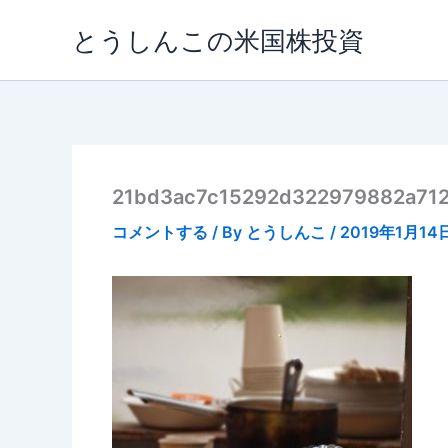
内
とうしんこの米国株投資
容
を
ス
キ
ッ
プ
21bd3ac7c15292d322979882a71
コメントする
/ By
とうしんこ
/
2019年1月14