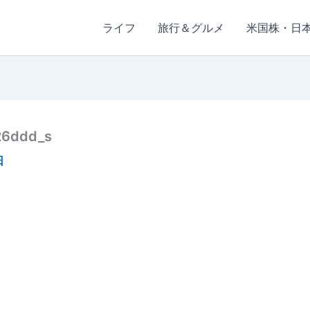
ライフ
旅行＆グルメ
米国株・日
26ddd_s
日