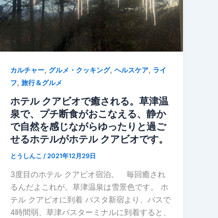
,
,
,
カルチャー
グルメ・クッキング
ヘルスケア
ライ
,
フ
旅行＆グルメ
ホテル クアビオで癒される。草津温
泉で、プチ断食がおこなえる、静か
で自然を感じながらゆったりと過ご
せるホテルがホテル クアビオです。
とうしんこ
/
2021年12月29日
3度目のホテル クアビオ宿泊。 毎回癒され
るんだよこれが。草津温泉は雪景色です。 ホ
テル クアビオに到着 バスタ新宿より、バスで
4時間弱、草津バスターミナルに到着すると、