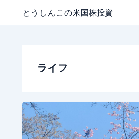
内
とうしんこの米国株投資
容
を
ス
キ
ッ
プ
ライフ