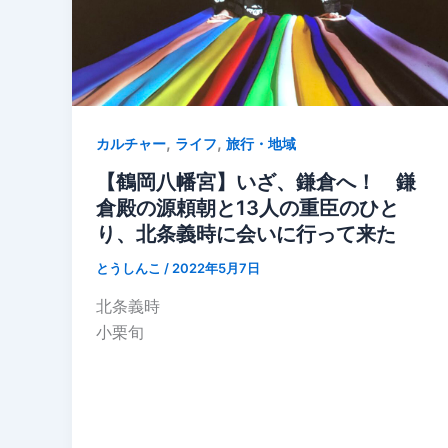
,
,
カルチャー
ライフ
旅行・地域
【鶴岡八幡宮】いざ、鎌倉へ！ 鎌
倉殿の源頼朝と13人の重臣のひと
り、北条義時に会いに行って来た
とうしんこ
/
2022年5月7日
北条義時
小栗旬