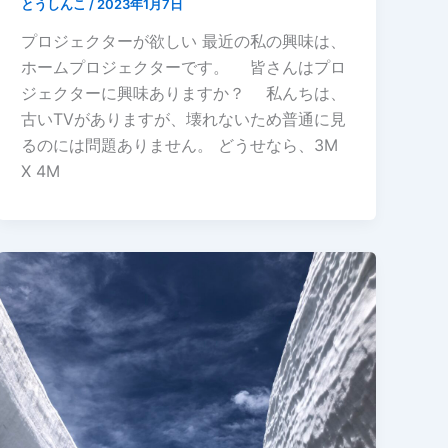
とうしんこ
/
2023年1月7日
プロジェクターが欲しい 最近の私の興味は、
ホームプロジェクターです。 皆さんはプロ
ジェクターに興味ありますか？ 私んちは、
古いTVがありますが、壊れないため普通に見
るのには問題ありません。 どうせなら、3M
X 4M