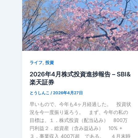
,
ライフ
投資
2026年4月株式投資進捗報告 – SBI&
楽天証券
とうしんこ
/
2026年4月27日
早いもので、今年も4ヶ月経過した。 投資状
況を今一度振り返ろう。 まず、今年の私の
目標は、１．株式投資（配当込み） 800万
円利益２．総資産（含み益込み） 10% +
３．事業収入 400万超 である。 ４月末時