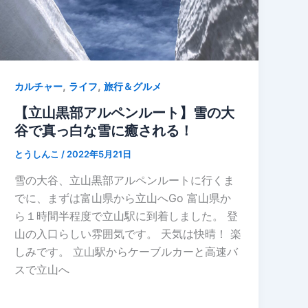
,
,
カルチャー
ライフ
旅行＆グルメ
【立山黒部アルペンルート】雪の大
谷で真っ白な雪に癒される！
とうしんこ
/
2022年5月21日
雪の大谷、立山黒部アルペンルートに行くま
でに、まずは富山県から立山へGo 富山県か
ら１時間半程度で立山駅に到着しました。 登
山の入口らしい雰囲気です。 天気は快晴！ 楽
しみです。 立山駅からケーブルカーと高速バ
スで立山へ