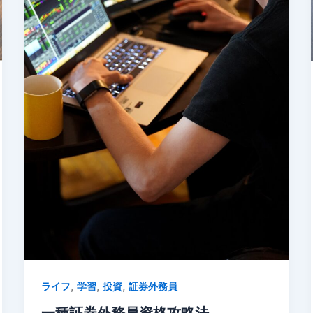
,
,
,
ライフ
学習
投資
証券外務員
一種証券外務員資格攻略法