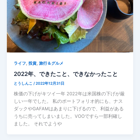
,
,
ライフ
投資
旅行＆グルメ
2022年、できたこと、できなかったこと
とうしんこ
/
2022年12月31日
株価の下げがキツイ一年 2022年は米国株の下げが厳
しい一年でした。 私のポートフォリオ的にも、ナス
ダックやGAFAMはあまりに下げるので、利益がある
うちに売ってしまいました。VOOですら一部利確し
ました。 それでようや