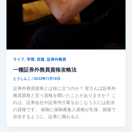
,
,
,
ライフ
学習
投資
証券外務員
一種証券外務員資格攻略法
とうしんこ
/
2022年11月19日
証券外務員資格とは役に立つのか？ 皆さんは証券外
務員資格と言う資格を聞いたことがありますか？ こ
れは、証券会社や証券仲介業をおこなう人には必須
の資格です。 保険に保険募集人資格が生保、損保で
存在するように、証券に携わる人