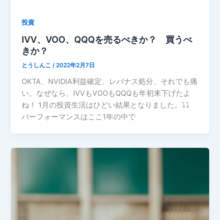
投資
IVV、VOO、QQQを売るべきか？ 買うべ
きか？
とうしんこ
/
2022年2月7日
OKTA、NVIDIA利益確定、レバナス処分、それでも痛
い。なぜなら、IVVもVOOもQQQも年初来下げたよ
ね！ 1月の投資生活はひどい結果となりました。⤵⤵
パーフォーマンスはここ1年の中で