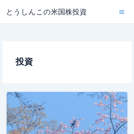
内
とうしんこの米国株投資
容
を
ス
キ
ッ
プ
投資