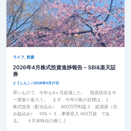
,
ライフ
投資
2026年4月株式投資進捗報告 – SBI&楽天証
券
とうしんこ
/
2026年4月27日
早いもので、今年も4ヶ月経過した。 投資状況を今
一度振り返ろう。 まず、今年の私の目標は、１．
株式投資（配当込み） 800万円利益２．総資産（含
み益込み） 10% + ３．事業収入 400万超 であ
る。 ４月末時点の推 […]