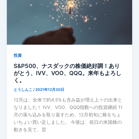
投資
S&P500、ナスダックの株価絶好調！あり
がとう、IVV、VOO、QQQ。来年もよろし
く。
とうしんこ
/
2021年12月30日
12月は、全体で約4.5%も含み益が増え上々の出来と
なりました！ IVV、VOO、QQQ指数への投資継続 11
月の落ち込みを取り返すため、12月初旬に株をちょ
いちょい買い足しました。 今後は、前日の米国株の
動きを見て、翌