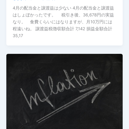
4月の配当金と譲渡益は少ない 4月の配当金と譲渡益
はしょぼかったです。 税引き後、36,678円の実益
なり。 食費くらいにはなりますが、月10万円には
程遠いね。 譲渡益税徴収額合計 7,142 損益金額合計
35,17