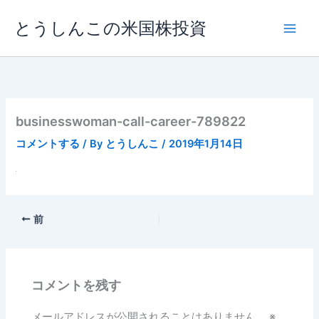
内
とうしんこの米国株投資
容
を
ス
キ
ッ
プ
businesswoman-call-career-789822
コメントする
/ By
とうしんこ
/
2019年1月14日
前
コメントを残す
メールアドレスが公開されることはありません。
※