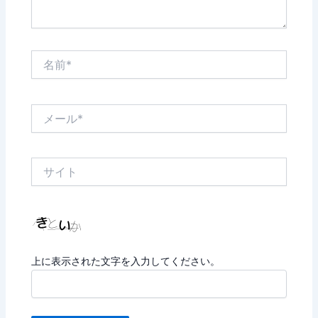
名
前
*
メ
ー
ル
*
サ
イ
ト
上に表示された文字を入力してください。