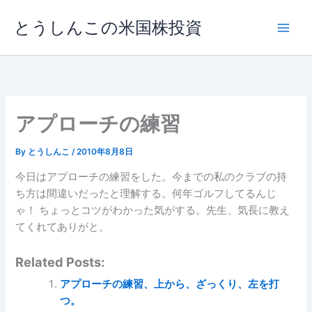
内
とうしんこの米国株投資
容
を
ス
キ
ッ
プ
アプローチの練習
By
とうしんこ
/
2010年8月8日
今日はアプローチの練習をした。今までの私のクラブの持
ち方は間違いだったと理解する。何年ゴルフしてるんじ
ゃ！ ちょっとコツがわかった気がする。先生、気長に教え
てくれてありがと。
Related Posts:
アプローチの練習、上から、ざっくり、左を打
つ。