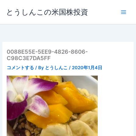
内
とうしんこの米国株投資
容
を
ス
キ
ッ
プ
0088E55E-5EE9-4826-8606-
C98C3E7DA5FF
コメントする
/ By
とうしんこ
/
2020年1月4日