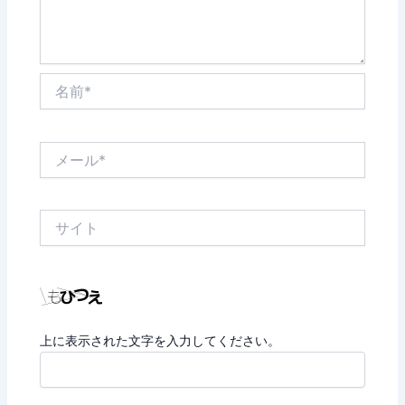
名
前
*
メ
ー
ル
*
サ
イ
ト
上に表示された文字を入力してください。