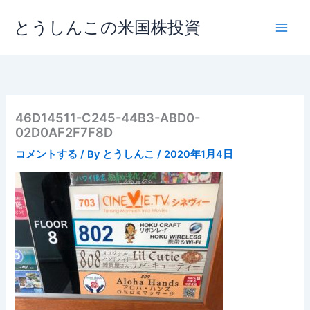
内
とうしんこの米国株投資
容
を
ス
キ
ッ
プ
46D14511-C245-44B3-ABD0-
02D0AF2F7F8D
コメントする
/ By
とうしんこ
/
2020年1月4日