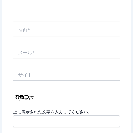
名
前
*
メ
ー
ル
*
サ
イ
ト
上に表示された文字を入力してください。