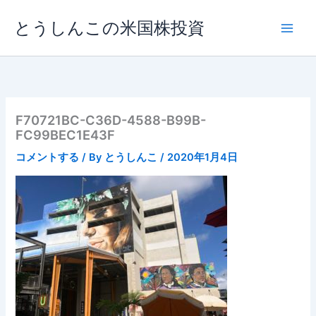
内
とうしんこの米国株投資
容
を
ス
キ
ッ
プ
F70721BC-C36D-4588-B99B-
FC99BEC1E43F
コメントする
/ By
とうしんこ
/
2020年1月4日