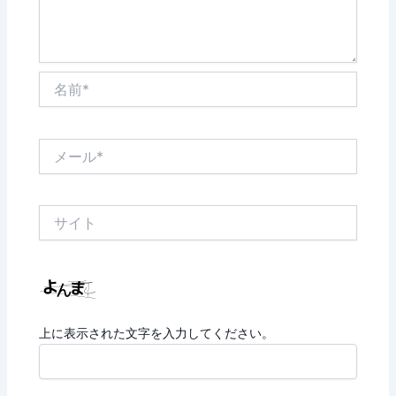
名
前
*
メ
ー
ル
*
サ
イ
ト
上に表示された文字を入力してください。