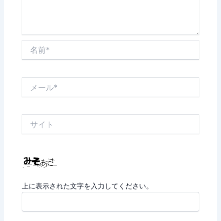
名
前
*
メ
ー
ル
*
サ
イ
ト
上に表示された文字を入力してください。