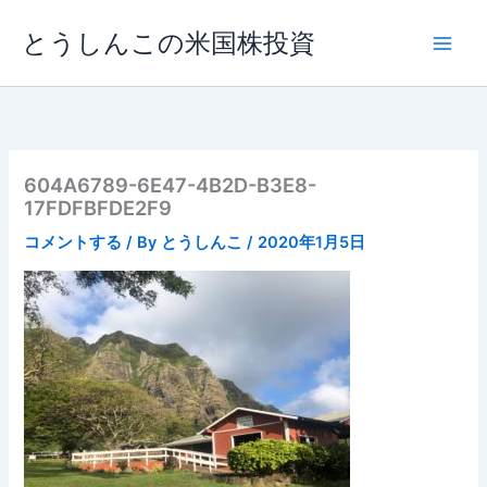
内
とうしんこの米国株投資
容
を
ス
キ
ッ
プ
604A6789-6E47-4B2D-B3E8-
17FDFBFDE2F9
コメントする
/ By
とうしんこ
/
2020年1月5日