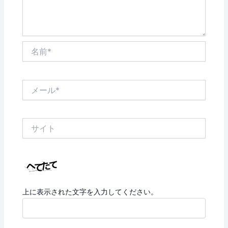
名
前
*
メ
ー
ル
*
サ
イ
ト
上に表示された文字を入力してください。