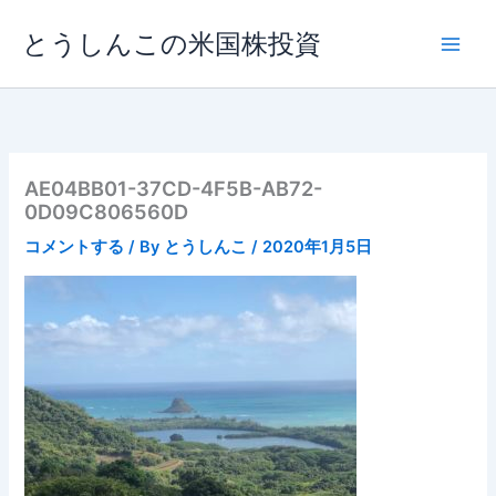
内
とうしんこの米国株投資
容
を
ス
キ
ッ
プ
AE04BB01-37CD-4F5B-AB72-
0D09C806560D
コメントする
/ By
とうしんこ
/
2020年1月5日