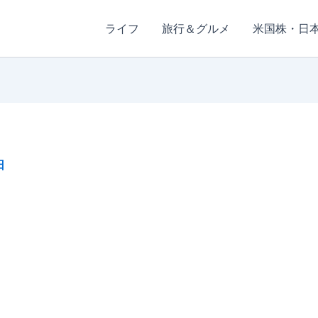
ライフ
旅行＆グルメ
米国株・日
日