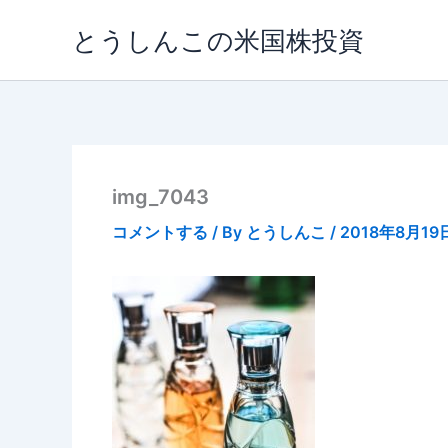
内
とうしんこの米国株投資
容
を
ス
キ
ッ
プ
img_7043
コメントする
/ By
とうしんこ
/
2018年8月19