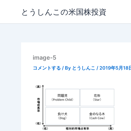
内
とうしんこの米国株投資
容
を
ス
キ
ッ
プ
image-5
コメントする
/ By
とうしんこ
/
2019年5月18