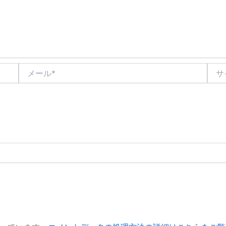
メ
サ
ー
イ
ル
ト
*