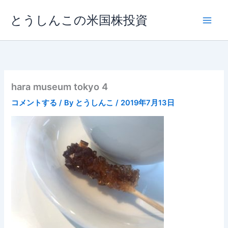
内
とうしんこの米国株投資
容
を
ス
キ
ッ
プ
hara museum tokyo 4
コメントする
/ By
とうしんこ
/
2019年7月13日