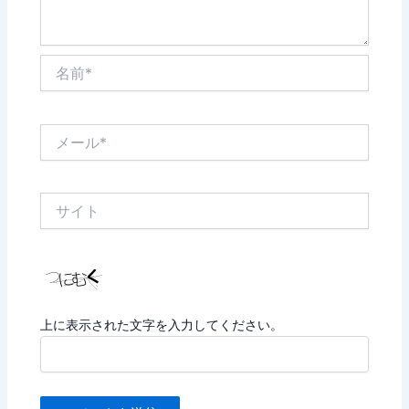
名
前
*
メ
ー
ル
*
サ
イ
ト
上に表示された文字を入力してください。