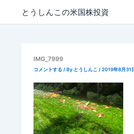
内
とうしんこの米国株投資
容
を
ス
キ
ッ
プ
IMG_7999
コメントする
/ By
とうしんこ
/
2019年8月31