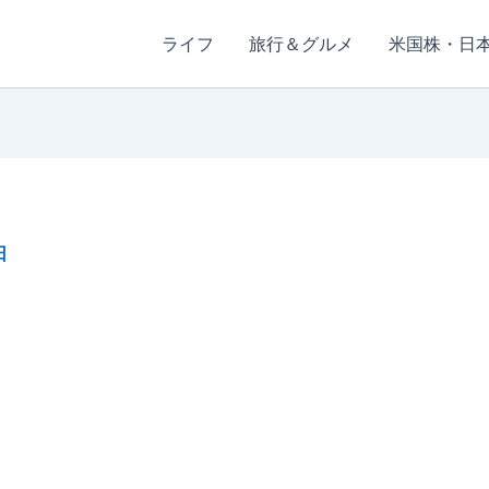
ライフ
旅行＆グルメ
米国株・日
日