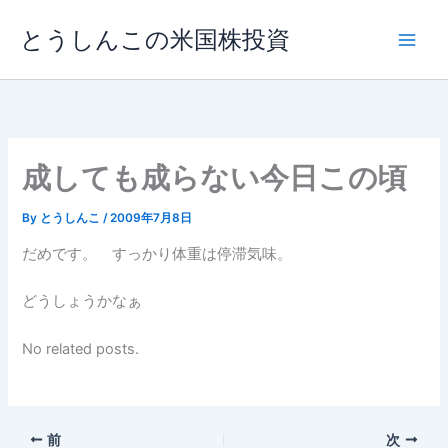
内
とうしんこの米国株投資
容
を
ス
キ
ッ
プ
成しても成らない今日この頃
By
とうしんこ
/
2009年7月8日
だめです。 すっかり体重は停滞気味。
どうしょうかなぁ
No related posts.
前
次