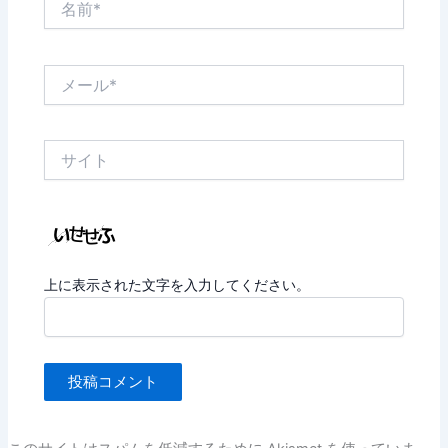
前
*
メ
ー
ル
*
サ
イ
ト
上に表示された文字を入力してください。