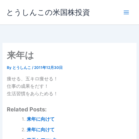
内
とうしんこの米国株投資
容
を
ス
キ
ッ
プ
来年は
By
とうしんこ
/
2011年12月30日
痩せる、五キロ痩せる！
仕事の成果をだす！
生活習慣をあらためる！
Related Posts:
来年に向けて
来年に向けて