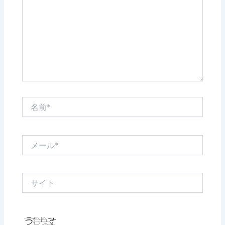
入
力…
名
前
*
メ
ー
ル
*
サ
イ
ト