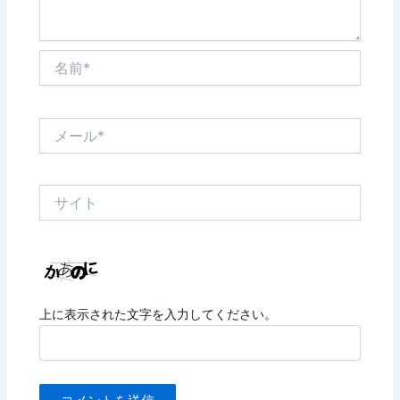
名
前
*
メ
ー
ル
*
サ
イ
ト
上に表示された文字を入力してください。