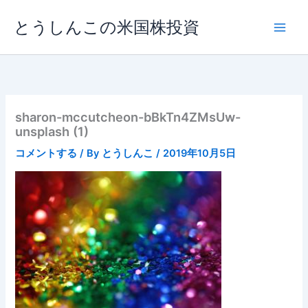
内
とうしんこの米国株投資
容
を
ス
キ
ッ
プ
sharon-mccutcheon-bBkTn4ZMsUw-
unsplash (1)
コメントする
/ By
とうしんこ
/
2019年10月5日