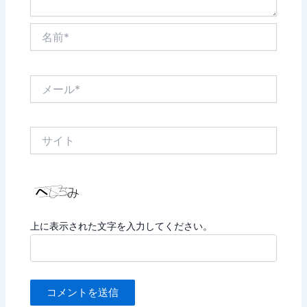
名
前
*
メ
ー
ル
*
サ
イ
ト
上に表示された文字を入力してください。