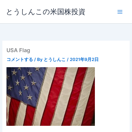
内
とうしんこの米国株投資
容
を
ス
キ
ッ
プ
USA Flag
コメントする
/ By
とうしんこ
/
2021年9月2日