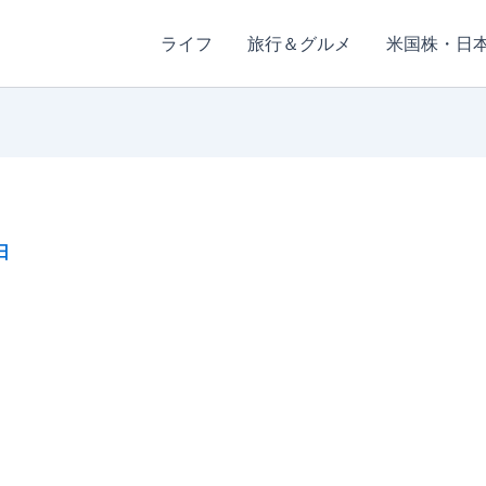
ライフ
旅行＆グルメ
米国株・日
日