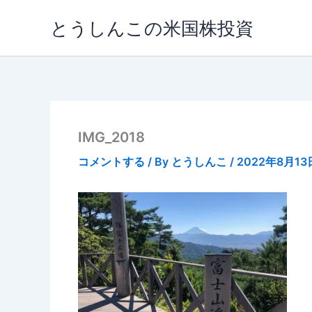
内
とうしんこの米国株投資
容
を
ス
キ
ッ
プ
IMG_2018
コメントする
/ By
とうしんこ
/
2022年8月13