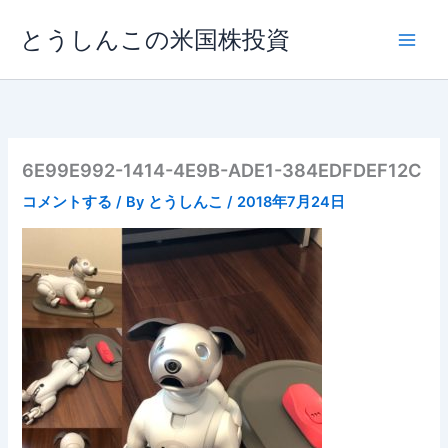
内
とうしんこの米国株投資
容
を
ス
キ
ッ
プ
6E99E992-1414-4E9B-ADE1-384EDFDEF12C
コメントする
/ By
とうしんこ
/
2018年7月24日