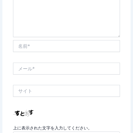
名
前
*
メ
ー
ル
*
サ
イ
ト
上に表示された文字を入力してください。