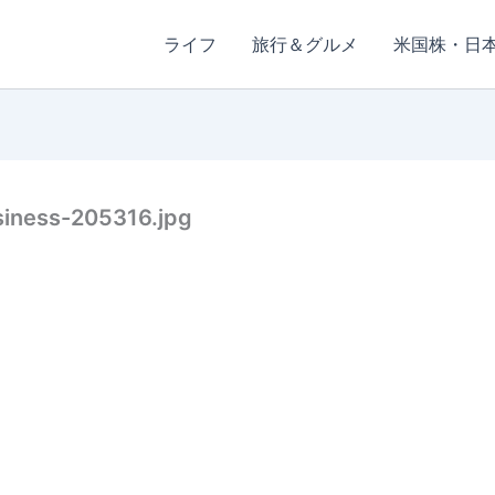
ライフ
旅行＆グルメ
米国株・日
siness-205316.jpg