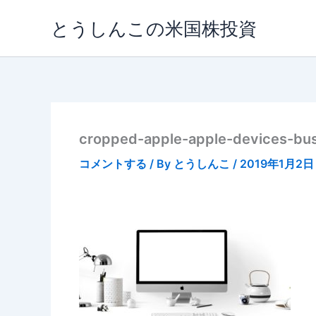
内
とうしんこの米国株投資
容
を
ス
キ
ッ
プ
cropped-apple-apple-devices-bu
コメントする
/ By
とうしんこ
/
2019年1月2日