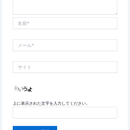
名
前
*
メ
ー
ル
*
サ
イ
ト
上に表示された文字を入力してください。