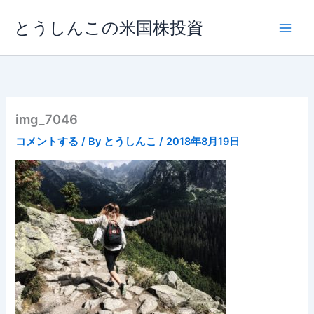
内
とうしんこの米国株投資
容
を
ス
キ
ッ
プ
img_7046
コメントする
/ By
とうしんこ
/
2018年8月19日