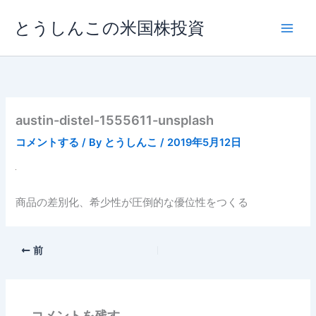
内
とうしんこの米国株投資
容
を
ス
キ
ッ
プ
austin-distel-1555611-unsplash
コメントする
/ By
とうしんこ
/
2019年5月12日
商品の差別化、希少性が圧倒的な優位性をつくる
前
コメントを残す