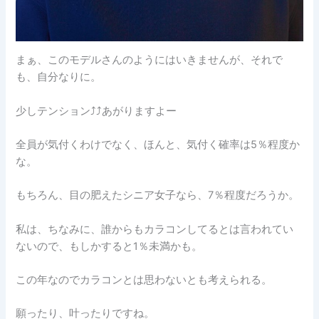
まぁ、このモデルさんのようにはいきませんが、それで
も、自分なりに。
少しテンション⤴⤴あがりますよー
全員が気付くわけでなく、ほんと、気付く確率は5％程度か
な。
もちろん、目の肥えたシニア女子なら、7％程度だろうか。
私は、ちなみに、誰からもカラコンしてるとは言われてい
ないので、もしかすると1％未満かも。
この年なのでカラコンとは思わないとも考えられる。
願ったり、叶ったりですね。