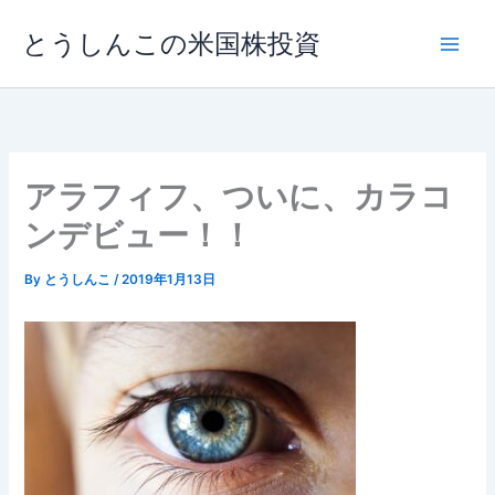
内
とうしんこの米国株投資
容
を
ス
キ
ッ
プ
アラフィフ、ついに、カラコ
ンデビュー！！
By
とうしんこ
/
2019年1月13日