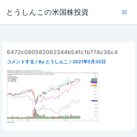
内
とうしんこの米国株投資
容
を
ス
キ
ッ
プ
6472c090582062344b54fc1b774c36c4
コメントする
/ By
とうしんこ
/
2021年5月30日