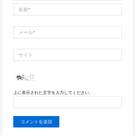
名
前
*
メ
ー
ル
*
サ
イ
ト
上に表示された文字を入力してください。