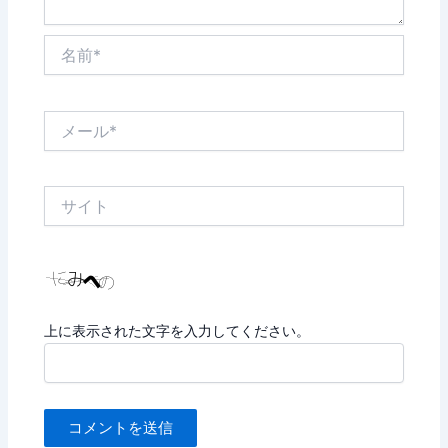
名
前
*
メ
ー
ル
*
サ
イ
ト
上に表示された文字を入力してください。