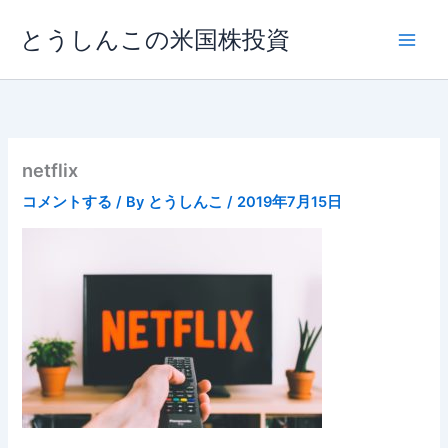
内
とうしんこの米国株投資
容
を
ス
キ
ッ
プ
netflix
コメントする
/ By
とうしんこ
/
2019年7月15日