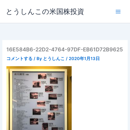
内
とうしんこの米国株投資
容
を
ス
キ
ッ
プ
16E584B6-22D2-4764-97DF-EB61D72B9625
コメントする
/ By
とうしんこ
/
2020年1月13日