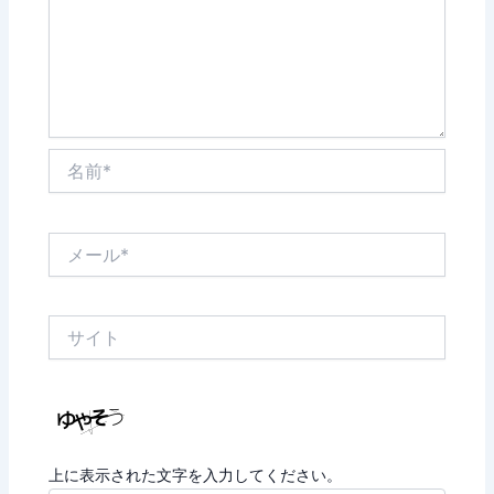
名
前
*
メ
ー
ル
*
サ
イ
ト
上に表示された文字を入力してください。