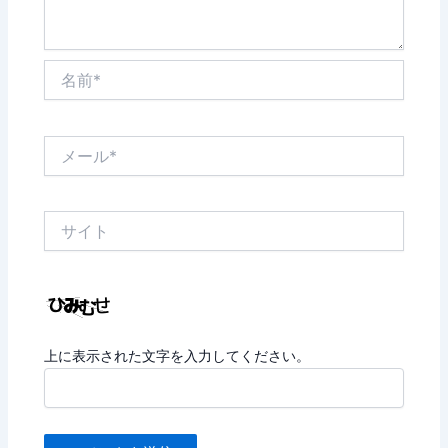
名
前
*
メ
ー
ル
*
サ
イ
ト
上に表示された文字を入力してください。