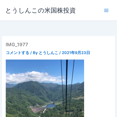
内
とうしんこの米国株投資
容
を
ス
キ
ッ
プ
IMG_1977
コメントする
/ By
とうしんこ
/
2021年9月23日