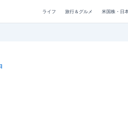
ライフ
旅行＆グルメ
米国株・日
日