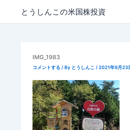
内
とうしんこの米国株投資
容
を
ス
キ
ッ
プ
IMG_1983
コメントする
/ By
とうしんこ
/
2021年9月23