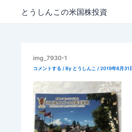
内
とうしんこの米国株投資
容
を
ス
キ
ッ
プ
img_7930-1
コメントする
/ By
とうしんこ
/
2019年8月31