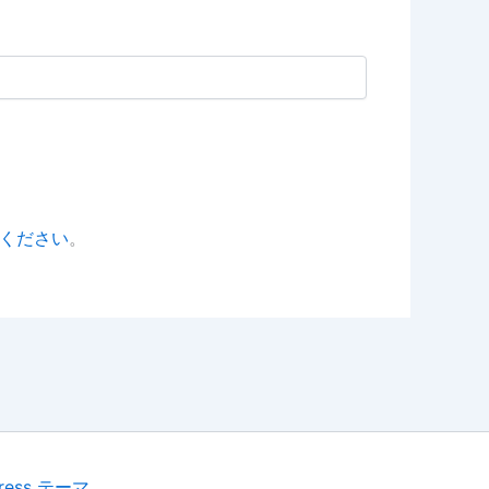
ください
。
Press テーマ