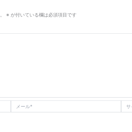
。
※
が付いている欄は必須項目です
メ
サ
ー
イ
ル
ト
*