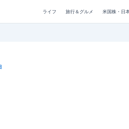
ライフ
旅行＆グルメ
米国株・日
日