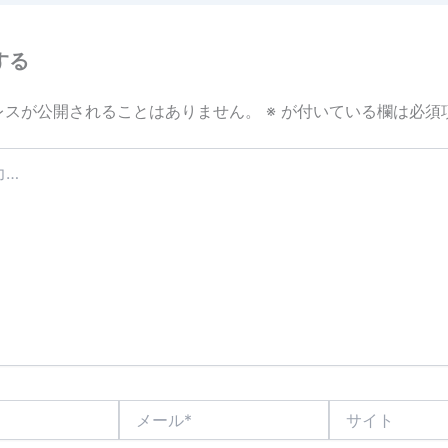
する
レスが公開されることはありません。
※
が付いている欄は必須
メ
サ
ー
イ