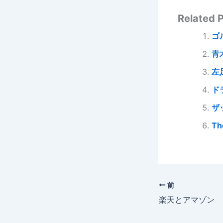
Related P
ゴ
青
左
ド
ザ
Th
前
楽天とアマゾン