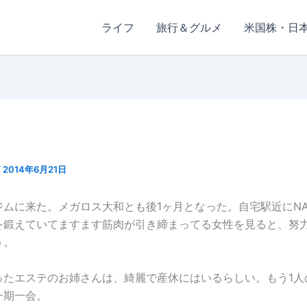
ライフ
旅行＆グルメ
米国株・日
/
2014年6月21日
ジムに来た。メガロス大和とも後1ヶ月となった。自宅駅近にNA
を鍛えていてますます筋肉が引き締まってる女性を見ると、努
う。
ったエステのお姉さんは、綺麗で産休にはいるらしい。もう1人
一期一会。