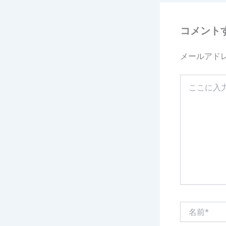
コメント
メールアド
こ
こ
に
入
力…
名
前