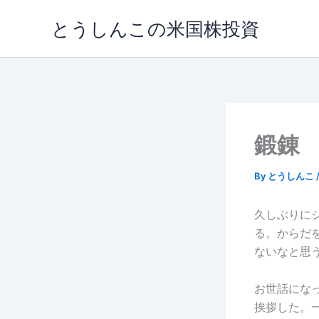
内
とうしんこの米国株投資
容
を
ス
キ
ッ
プ
鍛錬
By
とうしんこ
久しぶりに
る。からだ
ないなと思
お世話にな
挨拶した。