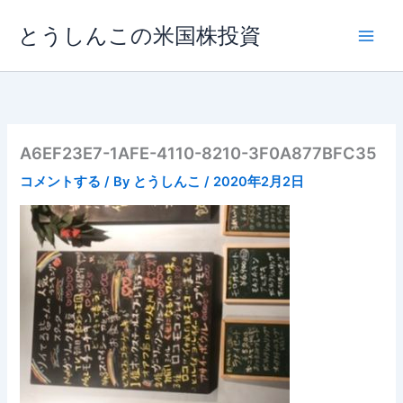
内
とうしんこの米国株投資
容
を
ス
キ
ッ
プ
A6EF23E7-1AFE-4110-8210-3F0A877BFC35
コメントする
/ By
とうしんこ
/
2020年2月2日