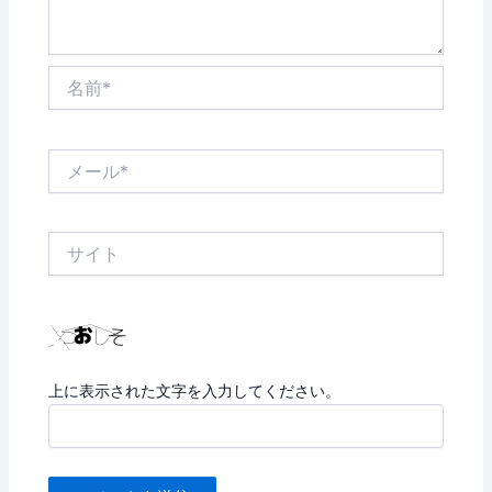
名
前
*
メ
ー
ル
*
サ
イ
ト
上に表示された文字を入力してください。