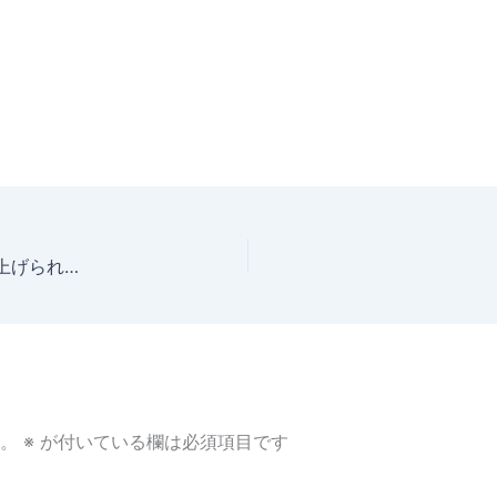
なぜ、阿佐ヶ谷のハワイ料理が孤独のグルメに取り上げられたか？
。
※
が付いている欄は必須項目です