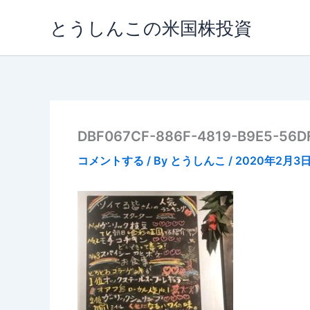
内
とうしんこの米国株投資
容
を
ス
キ
ッ
プ
DBF067CF-886F-4819-B9E5-56D
コメントする
/ By
とうしんこ
/
2020年2月3