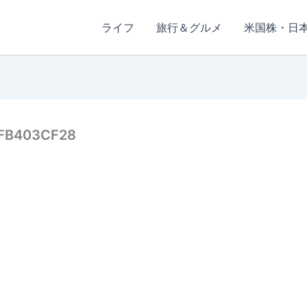
ライフ
旅行＆グルメ
米国株・日
FB403CF28
日