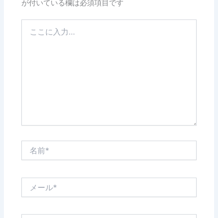
が付いている欄は必須項目です
こ
こ
に
入
力…
名
前
*
メ
ー
ル
*