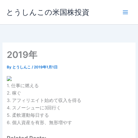
内
とうしんこの米国株投資
容
を
ス
キ
ッ
プ
2019年
By
とうしんこ
/
2019年1月1日
1. 仕事に燃える
2. 稼ぐ
3. アフィリエイト始めて収入を得る
4. スノーシューに3回行く
5. 柔軟運動毎日する
6. 個人資産を有形、無形増やす