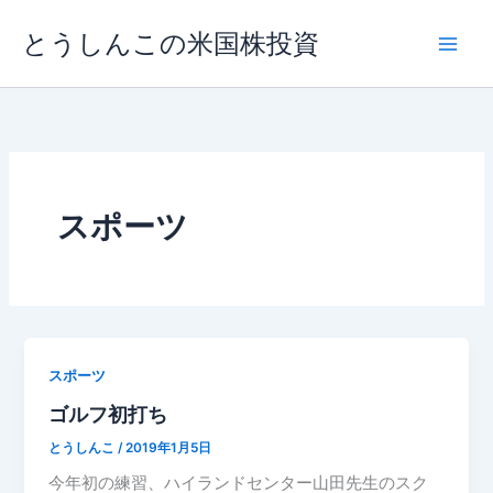
内
とうしんこの米国株投資
容
を
ス
キ
ッ
プ
スポーツ
スポーツ
ゴルフ初打ち
とうしんこ
/
2019年1月5日
今年初の練習、ハイランドセンター山田先生のスク