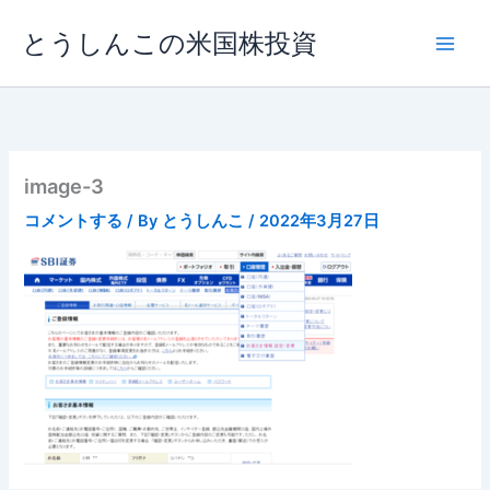
内
とうしんこの米国株投資
容
を
ス
キ
ッ
プ
image-3
コメントする
/ By
とうしんこ
/
2022年3月27日