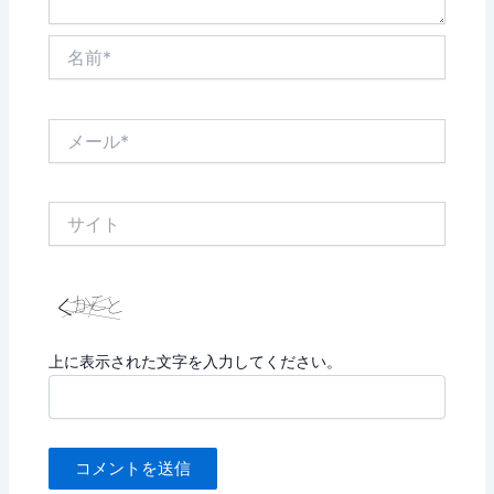
名
前
*
メ
ー
ル
*
サ
イ
ト
上に表示された文字を入力してください。