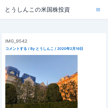
内
とうしんこの米国株投資
容
を
ス
キ
ッ
プ
IMG_9542
コメントする
/ By
とうしんこ
/
2020年2月16日