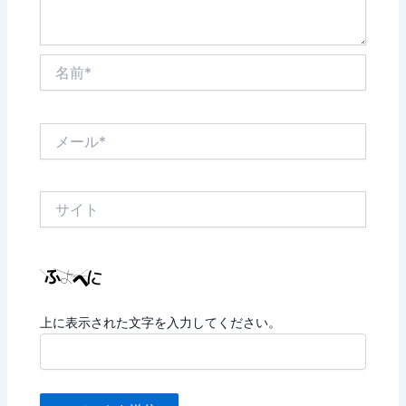
名
前
*
メ
ー
ル
*
サ
イ
ト
上に表示された文字を入力してください。