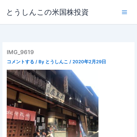
内
とうしんこの米国株投資
容
を
ス
キ
ッ
プ
IMG_9619
コメントする
/ By
とうしんこ
/
2020年2月29日