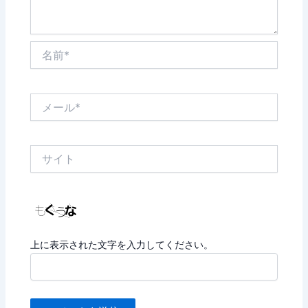
名
前
*
メ
ー
ル
*
サ
イ
ト
上に表示された文字を入力してください。