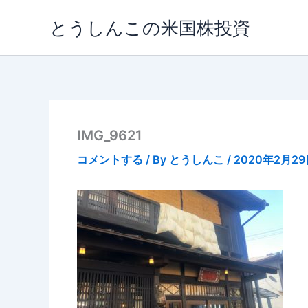
内
とうしんこの米国株投資
容
を
ス
キ
ッ
プ
IMG_9621
コメントする
/ By
とうしんこ
/
2020年2月29