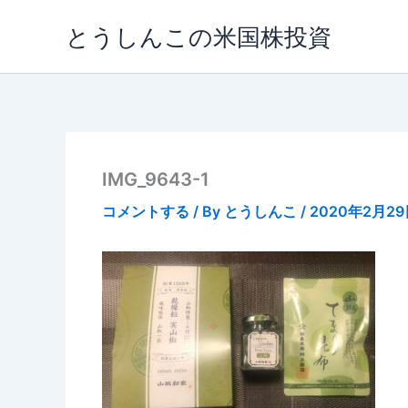
内
とうしんこの米国株投資
容
を
ス
キ
ッ
プ
IMG_9643-1
コメントする
/ By
とうしんこ
/
2020年2月29