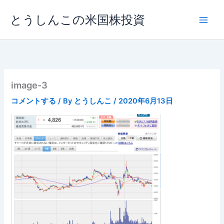
内
とうしんこの米国株投資
容
を
ス
キ
ッ
プ
image-3
コメントする
/ By
とうしんこ
/
2020年6月13日