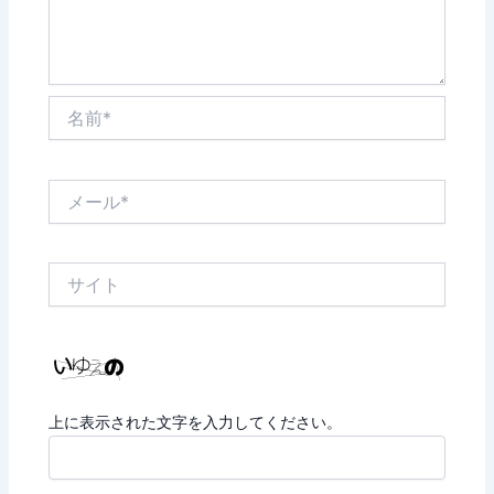
名
前
*
メ
ー
ル
*
サ
イ
ト
上に表示された文字を入力してください。