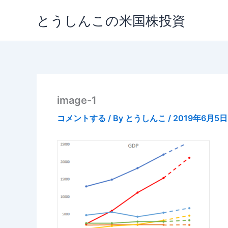
内
とうしんこの米国株投資
容
を
ス
キ
ッ
プ
image-1
コメントする
/ By
とうしんこ
/
2019年6月5日