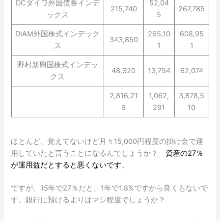
DCダイワ外国債券インデ
52,04
215,740
267,785
ックス
5
DIAM外国株式インデック
265,10
608,95
343,850
ス
1
1
野村新興国株式インデッ
48,320
13,754
62,074
クス
2,816,21
1,062,
3,878,5
9
291
10
ほとんど、覚えてないけど月々15,000円程度の掛け金で運
用していたと言うことになるんでしょうか？
資産の27％
が運用益だとすると悪くないです
。
ですが、15年で27％だと、1年で1.8%ですから良くもないで
す。銀行に預けるよりはマシ程度でしょうか？