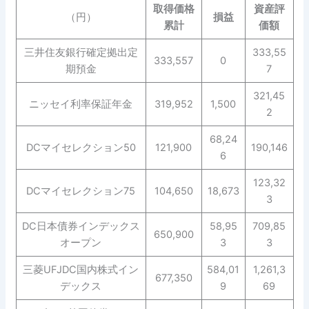
取得価格
資産評
（円）
損益
累計
価額
三井住友銀行確定拠出定
333,55
333,557
0
期預金
7
321,45
ニッセイ利率保証年金
319,952
1,500
2
68,24
DCマイセレクション50
121,900
190,146
6
123,32
DCマイセレクション75
104,650
18,673
3
DC日本債券インデックス
58,95
709,85
650,900
オープン
3
3
三菱UFJDC国内株式イン
584,01
1,261,3
677,350
デックス
9
69