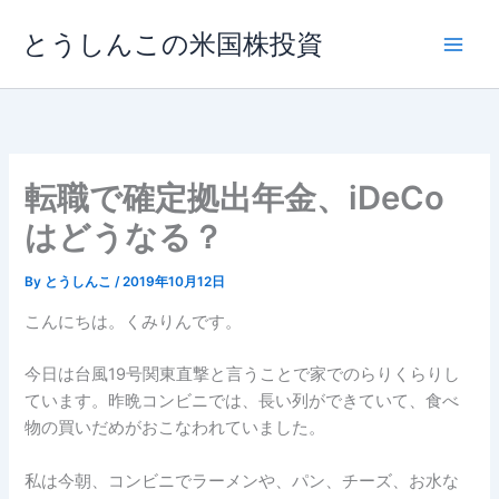
内
とうしんこの米国株投資
容
を
ス
キ
ッ
プ
転職で確定拠出年金、iDeCo
はどうなる？
By
とうしんこ
/
2019年10月12日
こんにちは。くみりんです。
今日は台風19号関東直撃と言うことで家でのらりくらりし
ています。昨晩コンビニでは、長い列ができていて、食べ
物の買いだめがおこなわれていました。
私は今朝、コンビニでラーメンや、パン、チーズ、お水な