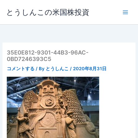
内
とうしんこの米国株投資
容
を
ス
キ
ッ
プ
35E0E812-9301-44B3-96AC-
0BD7246393C5
コメントする
/ By
とうしんこ
/
2020年8月31日