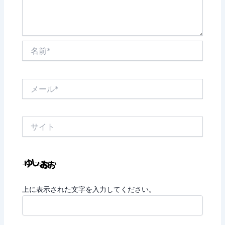
名
前
*
メ
ー
ル
*
サ
イ
ト
上に表示された文字を入力してください。