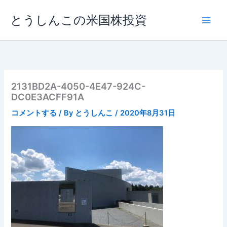
内
とうしんこの米国株投資
容
を
ス
キ
ッ
プ
2131BD2A-4050-4E47-924C-
DC0E3ACFF91A
コメントする
/ By
とうしんこ
/
2020年8月31日