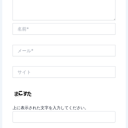
名
前
*
メ
ー
ル
*
サ
イ
ト
上に表示された文字を入力してください。