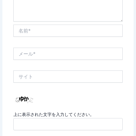
名
前
*
メ
ー
ル
*
サ
イ
ト
上に表示された文字を入力してください。