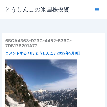
内
とうしんこの米国株投資
容
を
ス
キ
ッ
プ
6BCA4363-D23C-4452-B36C-
7DB17B291A72
コメントする
/ By
とうしんこ
/
2022年5月8日