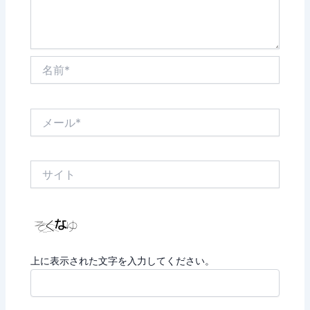
名
前
*
メ
ー
ル
*
サ
イ
ト
上に表示された文字を入力してください。