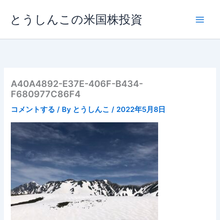
内
とうしんこの米国株投資
容
を
ス
キ
ッ
プ
A40A4892-E37E-406F-B434-
F680977C86F4
コメントする
/ By
とうしんこ
/
2022年5月8日