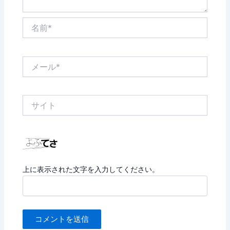
名
前
*
メ
ー
ル
*
サ
イ
ト
上に表示された文字を入力してください。