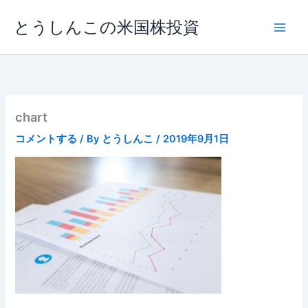
内
とうしんこの米国株投資
容
を
ス
キ
ッ
プ
chart
コメントする
/ By
とうしんこ
/
2019年9月1日