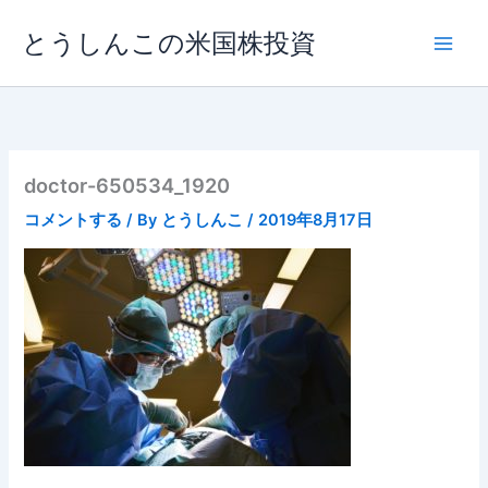
内
とうしんこの米国株投資
容
を
ス
キ
ッ
プ
doctor-650534_1920
コメントする
/ By
とうしんこ
/
2019年8月17日