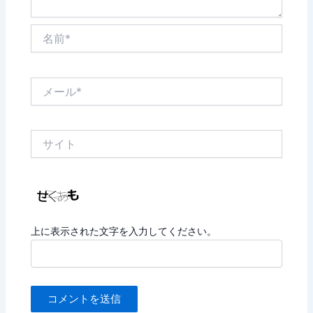
名
前
*
メ
ー
ル
*
サ
イ
ト
上に表示された文字を入力してください。