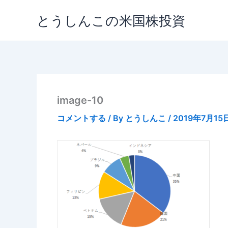
内
とうしんこの米国株投資
容
を
ス
キ
ッ
プ
image-10
コメントする
/ By
とうしんこ
/
2019年7月15