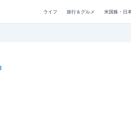
ライフ
旅行＆グルメ
米国株・日
日